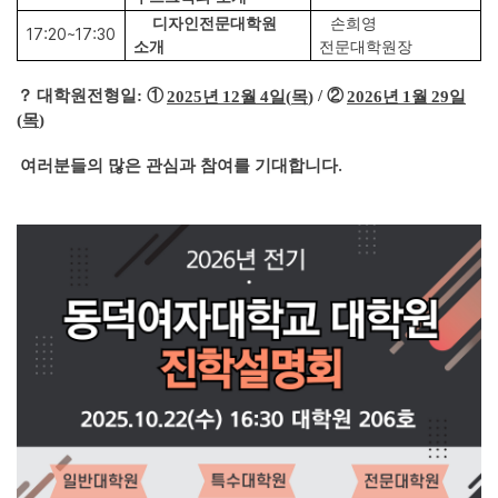
디자인전문대학원
손희영
17:20~17:30
소개
전문대학원장
？
대학원전형일
:
①
/
②
2025
년
12
월
4
일
(
목
)
2026
년
1
월
29
일
(
목
)
.
여러분들의 많은 관심과 참여를 기대합니다