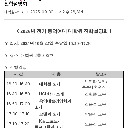
진학설명회
대학원교학과
2025-09-30
조회수 26,814
《
2026
년 전기 동덕여대 대학원 진학설명회
》
？
일시
: 2025
년
10
월
22
일 수요일
16:30~17:30
？
장소
:
대학원
2
층
206
호
？
진행일정
시 간
내 용
발표자
/
이병화 일반
16:30~16:40
대학원 소개
특수대학원장
16:40~16:50
HCI
학과 소개
김원준 교수
음악예술경영학과
16:50~17:00
김은정 교수
소개
17:00~17:10
모델과 소개
박순희 교수
K
-
실크로드
17:10~17:20
오은경 교수
투르크학과 소개